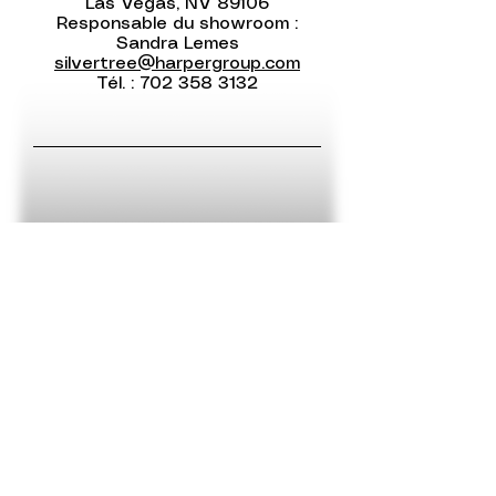
Las Vegas, NV 89106
Responsable du showroom :
Sandra Lemes
silvertree@harpergroup.com
Tél. :
702 358 3132
MARCHÉ DE JANVIER 2026
25-29 JANVIER 2026
Option 2
1695 -
55e
Avenue
Dorval, QC, CA, H9P 2W3
Numéro sans frais : 1-800-661-1176
Courriel :
orders@myoption2.com
©2025 Option 2